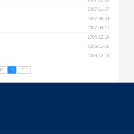
2007-11-07
2007-08-01
2007-04-17
2006-12-18
2006-12-18
2006-12-18
12
13
下页