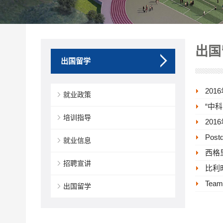
出国
出国留学
20
就业政策
“中
培训指导
20
Postd
就业信息
西格
招聘宣讲
比利
Team
出国留学